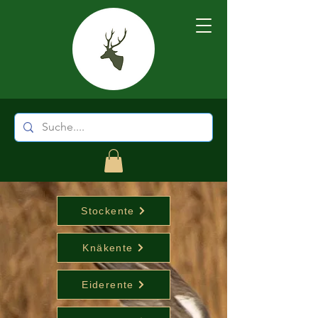
Stockente
Knäkente
Eiderente