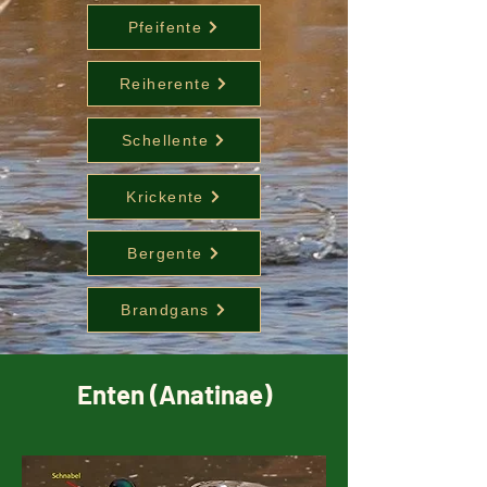
Pfeifente
Reiherente
Schellente
Krickente
Bergente
Brandgans
Enten (Anatinae)