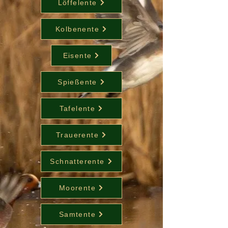
Löffelente
Kolbenente
Eisente
Spießente
Tafelente
Trauerente
Schnatterente
Moorente
Samtente