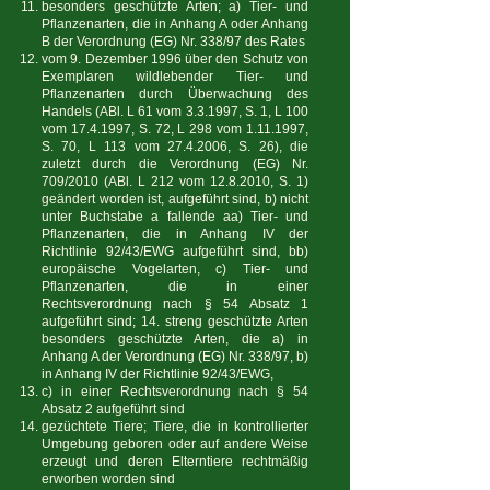
besonders geschützte Arten; a) Tier- und
Pflanzenarten, die in Anhang A oder Anhang
B der Verordnung (EG) Nr. 338/97 des Rates
vom 9. Dezember 1996 über den Schutz von
Exemplaren wildlebender Tier- und
Pflanzenarten durch Überwachung des
Handels (ABl. L 61 vom 3.3.1997, S. 1, L 100
vom
17.4.1997
, S. 72, L 298 vom
1.11.1997
,
S. 70, L 113 vom
27.4.2006
, S. 26), die
zuletzt durch die Verordnung (EG) Nr.
709/2010 (ABl. L 212 vom
12.8.2010
, S. 1)
geändert worden ist, aufgeführt sind, b) nicht
unter Buchstabe a fallende aa) Tier- und
Pflanzenarten, die in Anhang IV der
Richtlinie 92/43/EWG aufgeführt sind, bb)
europäische Vogelarten, c) Tier- und
Pflanzenarten, die in einer
Rechtsverordnung nach § 54 Absatz 1
aufgeführt sind; 14. streng geschützte Arten
besonders geschützte Arten, die a) in
Anhang A der Verordnung (EG) Nr. 338/97, b)
in Anhang IV der Richtlinie 92/43/EWG,
c) in einer Rechtsverordnung nach § 54
Absatz 2 aufgeführt sind
gezüchtete Tiere; Tiere, die in kontrollierter
Umgebung geboren oder auf andere Weise
erzeugt und deren Elterntiere rechtmäßig
erworben worden sind