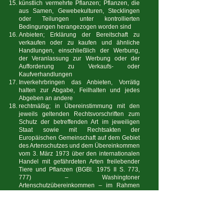
künstlich vermehrte Pflanzen; Pflanzen, die
aus Samen, Gewebekulturen, Stecklingen
oder Teilungen unter kontrollierten
Bedingungen herangezogen worden sind
Anbieten; Erklärung der Bereitschaft zu
verkaufen oder zu kaufen und ähnliche
Handlungen, einschließlich der Werbung,
der Veranlassung zur Werbung oder der
Aufforderung zu Verkaufs- oder
Kaufverhandlungen
Inverkehrbringen das Anbieten, Vorrätig
halten zur Abgabe, Feilhalten und jedes
Abgeben an andere
rechtmäßig; in Übereinstimmung mit den
jeweils geltenden Rechtsvorschriften zum
Schutz der betreffenden Art im jeweiligen
Staat sowie mit Rechtsakten der
Europäischen Gemeinschaft auf dem Gebiet
des Artenschutzes und dem Übereinkommen
vom 3. März 1973 über den internationalen
Handel mit gefährdeten Arten freilebender
Tiere und Pflanzen (BGBl. 1975 II S. 773,
777) – Washingtoner
Artenschutzübereinkommen – im Rahmen
ihrer jeweiligen räumlichen und zeitlichen
Geltung oder Anwendbarkeit
Mitgliedstaat; ein Staat, der Mitglied der
Europäischen Union ist