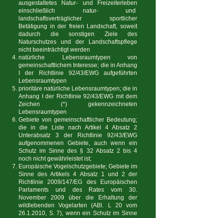
ausgestaltetes Natur- und Freizeiterleben
einschließlich natur- und
landschaftsverträglicher sportlicher
Betätigung in der freien Landschaft, soweit
dadurch die sonstigen Ziele des
Naturschutzes und der Landschaftspflege
nicht beeinträchtigt werden
natürliche Lebensraumtypen von
gemeinschaftlichem Interesse; die in Anhang
I der Richtlinie 92/43/EWG aufgeführten
Lebensraumtypen
prioritäre natürliche Lebensraumtypen; die in
Anhang I der Richtlinie 92/43/EWG mit dem
Zeichen (*) gekennzeichneten
Lebensraumtypen
Gebiete von gemeinschaftlicher Bedeutung;
die in die Liste nach Artikel 4 Absatz 2
Unterabsatz 3 der Richtlinie 92/43/EWG
aufgenommenen Gebiete, auch wenn ein
Schutz im Sinne des § 32 Absatz 2 bis 4
noch nicht gewährleistet ist;
Europäische Vogelschutzgebiete; Gebiete im
Sinne des Artikels 4 Absatz 1 und 2 der
Richtlinie 2009/147/EG des Europäischen
Parlaments und des Rates vom 30.
November 2009 über die Erhaltung der
wildlebenden Vogelarten (ABl. L 20 vom
26.1.2010
, S. 7), wenn ein Schutz im Sinne