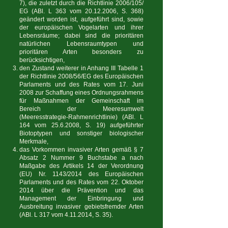
7), die zuletzt durch die Richtlinie 2006/105/
EG (ABl. L 363 vom
20.12.2006
, S. 368)
geändert worden ist, aufgeführt sind, sowie
der europäischen Vogelarten und ihrer
Lebensräume; dabei sind die prioritären
natürlichen Lebensraumtypen und
prioritären Arten besonders zu
berücksichtigen,
den Zustand weiterer in Anhang III Tabelle 1
der Richtlinie 2008/56/EG des Europäischen
Parlaments und des Rates vom 17. Juni
2008 zur Schaffung eines Ordnungsrahmens
für Maßnahmen der Gemeinschaft im
Bereich der Meeresumwelt
(Meeresstrategie-Rahmenrichtlinie) (ABl. L
164 vom
25.6.2008
, S. 19) aufgeführter
Biotoptypen und sonstiger biologischer
Merkmale,
das Vorkommen invasiver Arten gemäß § 7
Absatz 2 Nummer 9 Buchstabe a nach
Maßgabe des Artikels 14 der Verordnung
(EU) Nr. 1143/2014 des Europäischen
Parlaments und des Rates vom 22. Oktober
2014 über die Prävention und das
Management der Einbringung und
Ausbreitung invasiver gebietsfremder Arten
(ABl. L 317 vom
4.11.2014
, S. 35).