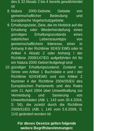
des § 32 Absatz 2 bis 4 bereits gewährleistet
ist
Natura 2000-Gebiete; Gebiete von
gemeinschaftlicher Bedeutung und
Europäische Vogelschutzgebiete;
Erhaltungsziele; Ziele, die im Hinblick auf die
Erhaltung oder Wiederherstellung eines
günstigen Erhaltungszustands eines
natürlichen Lebensraumtyps von
gemeinschaftlichem Interesse, einer in
Anhang II der Richtlinie 92/43/ EWG oder in
Artikel 4 Absatz 2 oder Anhang I der
Richtlinie 2009/147/EG aufgeführten Art für
ein Natura 2000-Gebiet festgelegt sind
günstiger Erhaltungszustand; Zustand im
Sinne von Artikel 1 Buchstabe e und i der
Richtlinie 92/43/EWG und von Artikel 2
Nummer 4 der Richtlinie 2004/35/EG des
Europäischen Parlaments und des Rates
vom 21. April 2004 über Umwelthaftung zur
Vermeidung und Sanierung von
Umweltschäden (ABl. L 143 vom
30.4.2004
,
S. 56), die zuletzt durch die Richtlinie
2009/31/EG (ABl. L 140 vom 5.6.2009, S.
114) geändert worden ist.
Für dieses Gesetze gelten folgende
weitere Begriffsbestimmungen: