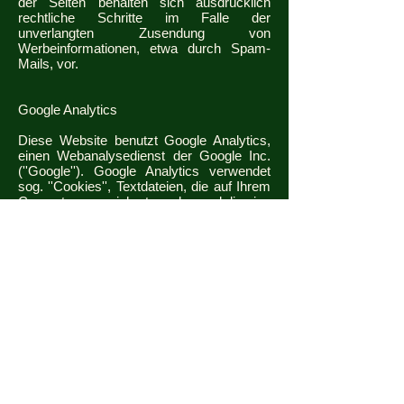
der Seiten behalten sich ausdrücklich
rechtliche Schritte im Falle der
unverlangten Zusendung von
Werbeinformationen, etwa durch Spam-
Mails, vor.
Google Analytics
Diese Website benutzt Google Analytics,
einen Webanalysedienst der Google Inc.
(''Google''). Google Analytics verwendet
sog. ''Cookies'', Textdateien, die auf Ihrem
Computer gespeichert werden und die eine
Analyse der Benutzung der Website durch
Sie ermöglicht. Die durch den Cookie
erzeugten Informationen über Ihre
Benutzung dieser Website (einschließlich
Ihrer IP-Adresse) wird an einen Server von
Google in den USA übertragen und dort
gespeichert. Google wird diese
Informationen benutzen, um Ihre Nutzung
der Website auszuwerten, um Reports
über die Websiteaktivitäten für die
Websitebetreiber zusammenzustellen und
um weitere mit der Websitenutzung und
der Internetnutzung verbundene