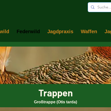
wild
Federwild
Jagdpraxis
Waffen
Ja
Trappen
Großtrappe (Otis tarda)