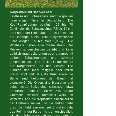
Körperbau und Haarwechsel
Feldhase und Schneehase sind die größten
hasenartigen Tiere in Deutschland. Die
Kopf-Rumpf-Länge beträgt 55 bis 70
Zentimeter, die Schwanzlänge 7,5 bis 14 cm,
die Länge der Hinterläufe 12 bis 18 cm und
die Ohrlänge 0 bis 14cm. Ausgewachsene
Tiere wiegen 3,5 bis etwa 5,0 kg. Die
Wollhaare haben eine weiße Basis. Der
Rücken ist verschieden gefärbt und kann
gelblich grau, ockerbraun oder braunrot mit
gelben Schattierungen und schwarz
gesprenkelt sein. Der Rücken ist dunkler als
die Körperseiten und das Gesicht. Die
Flanken sind mehr rostgelb oder rötlich
braun. Kopf und Hals, die Brust sowie die
Beine sind hellbraun, der Bauch ist
cremeweiß. Die Ohren sind blassgrau und
zeigen an der Spitze einen schwarzen, etwa
dreieckigen Fleck. Der Schwanz ist auf der
Oberseite schwarz, unterseits weiß. Im
Winterfell sind die Kopfseiten einschließlich
der Ohrbasis weißer und die Hüften mehr
grau. Der Feldhase wechselt 2 mal im Jahr
das Fell. In der Farbe nicht unterschiedlich,
ist das Winterhaar dicker und länger.