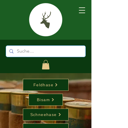
Feldhase
Bisam
Schneehase