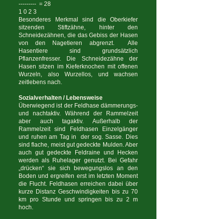
--------- = 28
1 0 2 3
Besonderes Merkmal sind die Oberkiefer
sitzenden Stiftzähne, hinter den
Schneidezähnen, die das Gebiss der Hasen
von den Nagetieren abgrenzt. Alle
Hasentiere sind grundsätzlich
Pflanzenfresser. Die Schneidezähne der
Hasen sitzen im Kieferknochen mit offenen
Wurzeln, also Wurzellos, und wachsen
zeitlebens nach.
Sozialverhalten / Lebensweise
Überwiegend ist der Feldhase dämmerungs-
und nachtaktiv. Während der Rammelzeit
aber auch tagaktiv. Außerhalb der
Rammelzeit sind Feldhasen Einzelgänger
und ruhen am Tag in der sog. Sasse. Dies
sind flache, meist gut gedeckte Mulden. Aber
auch gut gedeckte Feldraine und Hecken
werden als Ruhelager genutzt. Bei Gefahr
„drücken“ sie sich bewegungslos an den
Boden und ergreifen erst im letzten Moment
die Flucht. Feldhasen erreichen dabei über
kurze Distanz Geschwindigkeiten bis zu 70
km pro Stunde und springen bis zu 2 m
hoch.